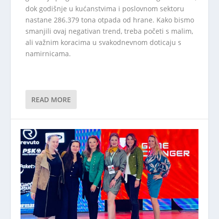
dok godišnje u kućanstvima i poslovnom sektoru
nastane 286.379 tona otpada od hrane. Kako bismo
smanjili ovaj negativan trend, treba početi s malim,
ali važnim koracima u svakodnevnom doticaju s
namirnicama.
READ MORE