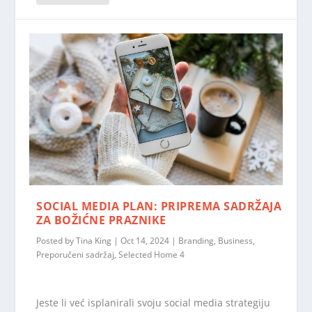
SOCIAL MEDIA PLAN: PRIPREMA SADRŽAJA
ZA BOŽIĆNE PRAZNIKE
Posted by
Tina King
|
Oct 14, 2024
|
Branding
,
Business
,
Preporučeni sadržaj
,
Selected Home 4
Jeste li već isplanirali svoju social media strategiju