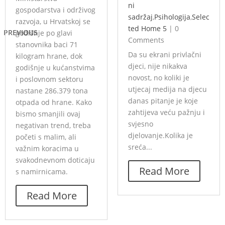
ni
gospodarstva i održivog
sadržaj
,
Psihologija
,
Selec
razvoja, u Hrvatskoj se
ted Home 5
|
0
PREVIOUS
godišnje po glavi
Comments
stanovnika baci 71
Da su ekrani privlačni
kilogram hrane, dok
djeci, nije nikakva
godišnje u kućanstvima
novost, no koliki je
i poslovnom sektoru
utjecaj medija na djecu
nastane 286.379 tona
danas pitanje je koje
otpada od hrane. Kako
zahtijeva veću pažnju i
bismo smanjili ovaj
svjesno
negativan trend, treba
djelovanje.Kolika je
početi s malim, ali
sreća...
važnim koracima u
svakodnevnom doticaju
Read More
s namirnicama.
Read More