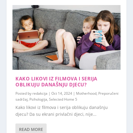
KAKO LIKOVI IZ FILMOVA I SERIJA
OBLIKUJU DANAŠNJU DJECU?
Posted by
redakcija
|
Oct 14, 2024
|
Motherhood
,
Preporučeni
sadržaj
,
Psihologija
,
Selected Home 5
Kako likovi iz filmova i serija oblikuju današnju
djecu? Da su ekrani privlačni djeci, nije...
READ MORE