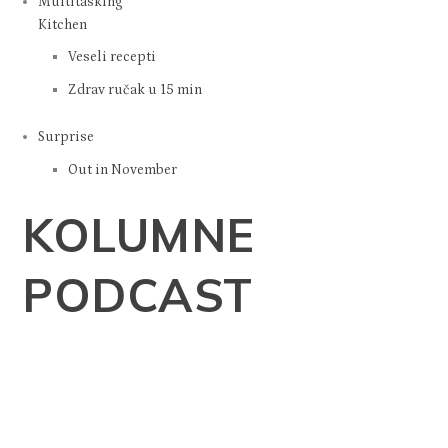
Multitasking
Kitchen
Veseli recepti
Zdrav ručak u 15 min
Surprise
Out in November
KOLUMNE
PODCAST