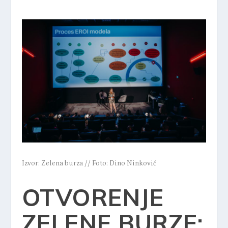
Izvor: Zelena burza // Foto: Dino Ninković
OTVORENJE
ZELENE BURZE: