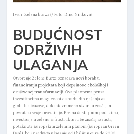
Izvor: Zelena burza // Foto: Dino Ninković
BUDUĆNOST
ODRŽIVIH
ULAGANJA
Otvorenje Zelene Burze označava
novi korak u
financiranju projekata koji doprinose ekološkoj i
društvenoj transformaciji.
Ova platforma pruža
investitorima mogućnost da budu dio rješenja za
globalne izazove, dok istovremeno stvaraju značajan
povrat na svoje investicije. Prema
dostupnim podacima
,
investicije u zelenu infrastrukturu će značajno rasti,
potaknute Europskim zelenim planom (European Green
Deal), koji predviđa ulaganje od 1 bilijun eura do 2030.