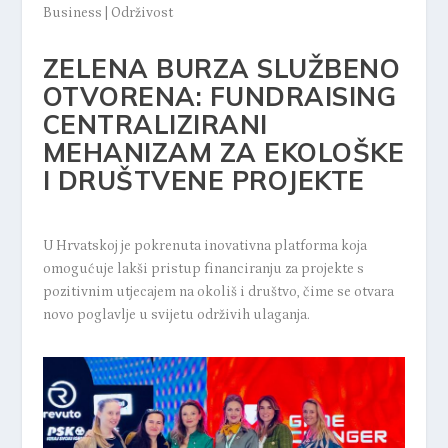
Business
|
Održivost
ZELENA BURZA SLUŽBENO
OTVORENA: FUNDRAISING
CENTRALIZIRANI
MEHANIZAM ZA EKOLOŠKE
I DRUŠTVENE PROJEKTE
U Hrvatskoj je pokrenuta inovativna platforma koja
omogućuje lakši pristup financiranju za projekte s
pozitivnim utjecajem na okoliš i društvo, čime se otvara
novo poglavlje u svijetu održivih ulaganja.