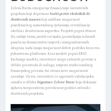
Zelena Burza omogućuje financiranje inovativnih
projekata koji doprinose
borbi protiv ekoloških ili
društvenih izazova
koji nadilaze mogućnost
pojedinačnog samostalnog rješavanja, revitalizaciji
okoliša i društvenom napretku. Projekti poput obnove
tla, sadnje šuma, javnih voćnjaka, postavljanja solarnih
panela na domaćinstva ranjivih i marginaliziranih
skupina, sada imaju mogućnost dobiti podršku kroz ovu
jedinstvenu platformu. Kroz modele poput EROI
Exchange modela, investitori mogu ostvariti povrate u
obliku proizvoda ili usluga, umjesto tradicionalnog
financijskog povrata, što otvara nove mogućnosti
suradnje. Uz sve, investitori će zaprimiti validacijsku
oznaku u obliku
Signature
Zelene Burze
koja dokazuje
njihovu korporativnu privrženost podršci zelenih i
društvenih projekata.