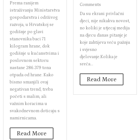
Prema ranijem
Comments
istraživanju Ministarstva
Da su ekrani privlačni
gospodarstva i održivog
djeci, nije nikakva novost,
razvoja, u Hrvatskoj se
no koliki je utjecaj medija
godišnje po glavi
na djecu danas pitanje je
stanovnika baci 71
koje zahtijeva veću pažnju
kilogram hrane, dok
i svjesno
godišnje u kućanstvima i
djelovanje.Kolika je
poslovnom sektoru
sreća...
nastane 286.379 tona
otpada od hrane. Kako
Read More
bismo smanjili ovaj
negativan trend, treba
početi s malim, ali
važnim koracima u
svakodnevnom doticaju s
namirnicama.
Read More