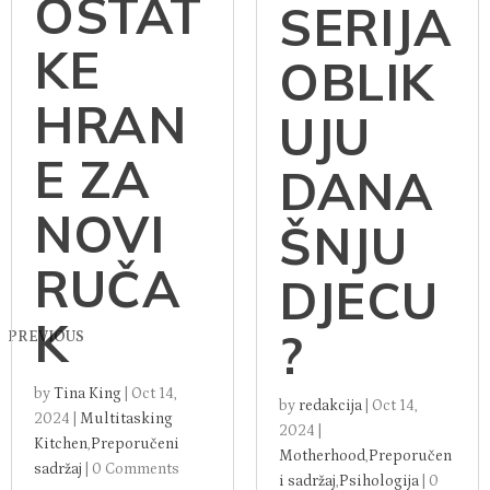
OSTAT
SERIJA
KE
OBLIK
HRAN
UJU
E ZA
DANA
NOVI
ŠNJU
RUČA
DJECU
K
?
PREVIOUS
by
Tina King
|
Oct 14,
by
redakcija
|
Oct 14,
2024
|
Multitasking
2024
|
Kitchen
,
Preporučeni
Motherhood
,
Preporučen
sadržaj
|
0 Comments
i sadržaj
,
Psihologija
|
0