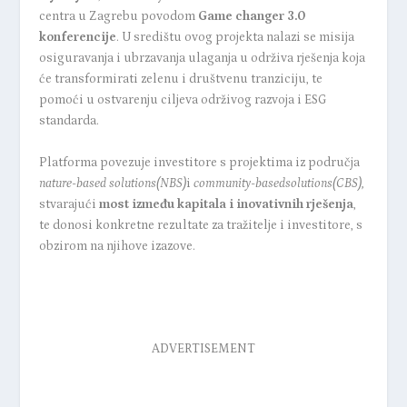
centra u Zagrebu povodom
Game changer 3.0
konferencije
. U središtu ovog projekta nalazi se misija
osiguravanja i ubrzavanja ulaganja u održiva rješenja koja
će transformirati zelenu i društvenu tranziciju, te
pomoći u ostvarenju ciljeva održivog razvoja i ESG
standarda.
Platforma povezuje investitore s projektima iz područja
nature-based
solutions
(NBS)
i
community-based
solutions
(CBS)
,
stvarajući
most između kapitala i inovativnih rješenja
,
te donosi konkretne rezultate za tražitelje i investitore, s
obzirom na njihove izazove.
ADVERTISEMENT