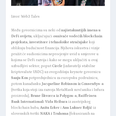
Izvor: Web3 Tales
Među govornicima su neki od
najistaknutijih imena u
DeFi svijetu
, uključujući
osnivače vodećih blockchain
projekata, investitore i tehnološke stručnjake
koji
oblikuju budućnost financija. Njihova iskustva i vizije
pružit će sudionicima neprocjenjiv uvid u smjerove u
kojima se DeFi razvija i kako se mogu uključiti u ovaj
uzbudljivi sektor, poput
Circle
(izdavatelji stabilne
kriptovalute USDC) uz ovogodišnju keynote govornicu
Sanju Kon
potpredsjednicu za europsku podružnicu,
potom kanađanku
Jacqueline Robinson iz ConsenSys-a
(tvrtka koja stoji iza razvoja MetaMask novčanika i Infura
proizvoda),
Brune Škvorca iz Polygon-a, Raiffeisen
Bank International
i
Vida Hribara
iz austrijskog
blockchain huba,
Anitu Erker
i
Anu Lukner Roljić
iz
slovenskih tvrtki
NAKA i Truhoma
(fokusiranih na