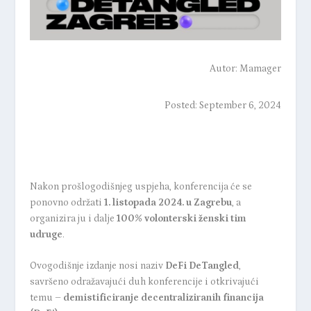
Autor:
Mamager
Posted: September 6, 2024
Nakon prošlogodišnjeg uspjeha, konferencija će se
ponovno održati
1. listopada 2024. u Zagrebu
, a
organizira ju i dalje
100% volonterski ženski tim
udruge
.
Ovogodišnje izdanje
nosi naziv
DeFi DeTangled
,
savršeno odražavajući duh konferencije i otkrivajući
temu –
demistificiranje decentraliziranih financija