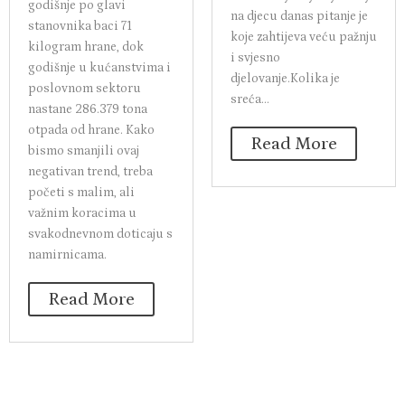
by
redakcija
|
Oct 14,
2024
|
Multitasking
2024
|
Kitchen
,
Preporučeni
Motherhood
,
Preporučen
sadržaj
|
0 Comments
i sadržaj
,
Psihologija
|
0
Prema ranijem
Comments
istraživanju Ministarstva
Da su ekrani privlačni
gospodarstva i održivog
djeci, nije nikakva novost,
razvoja, u Hrvatskoj se
no koliki je utjecaj medija
godišnje po glavi
na djecu danas pitanje je
stanovnika baci 71
koje zahtijeva veću pažnju
kilogram hrane, dok
i svjesno
godišnje u kućanstvima i
djelovanje.Kolika je
poslovnom sektoru
sreća...
nastane 286.379 tona
otpada od hrane. Kako
Read More
bismo smanjili ovaj
negativan trend, treba
početi s malim, ali
važnim koracima u
svakodnevnom doticaju s