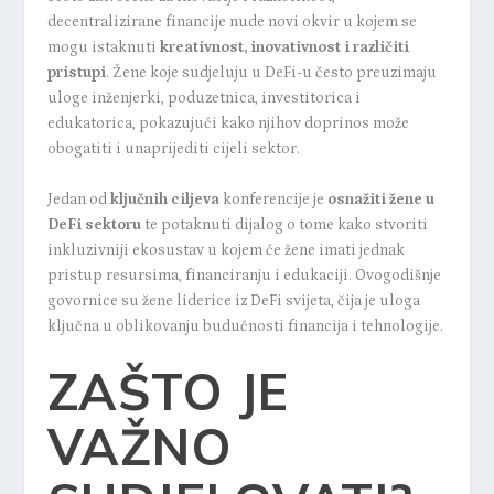
decentralizirane financije nude novi okvir u kojem se
mogu istaknuti
kreativnost, inovativnost i različiti
pristupi
. Žene koje sudjeluju u DeFi-u često preuzimaju
uloge inženjerki, poduzetnica, investitorica i
edukatorica, pokazujući kako njihov doprinos može
obogatiti i unaprijediti cijeli sektor.
Jedan od
ključnih ciljeva
konferencije je
osnažiti žene u
DeFi sektoru
te potaknuti dijalog o tome kako stvoriti
inkluzivniji ekosustav u kojem će žene imati jednak
pristup resursima, financiranju i edukaciji. Ovogodišnje
govornice su žene liderice iz DeFi svijeta, čija je uloga
ključna u oblikovanju budućnosti financija i tehnologije.
ZAŠTO JE
VAŽNO