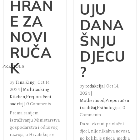
FILMO
STITI
VA I
OSTAT
SERIJA
KE
OBLIK
HRAN
UJU
E ZA
DANA
NOVI
ŠNJU
RUČA
DJECU
K
?
PREVIOUS
by
Tina King
|
Oct 14,