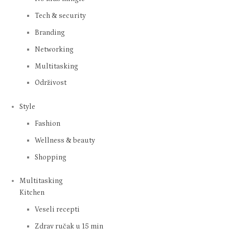
Mingle with kids
Sigurnost na internetu
Psihologija
Business
No kids mingle
Tech & security
Branding
Networking
Multitasking
Održivost
Style
Fashion