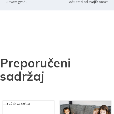
SHARE:
PREVIOUS
NEXT
Ovoga rujna postanite turist
Mamager kolumna: Kako ne
u svom gradu
odustati od svojih snova
Preporučeni