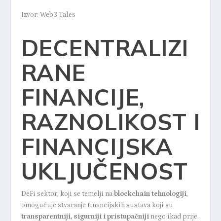
Izvor: Web3 Tales
DECENTRALIZI
RANE
FINANCIJE,
RAZNOLIKOST I
FINANCIJSKA
UKLJUČENOST
DeFi sektor, koji se temelji na
blockchain tehnologiji
,
omogućuje stvaranje financijskih sustava koji su
transparentniji, sigurniji i pristupačniji
nego ikad prije.