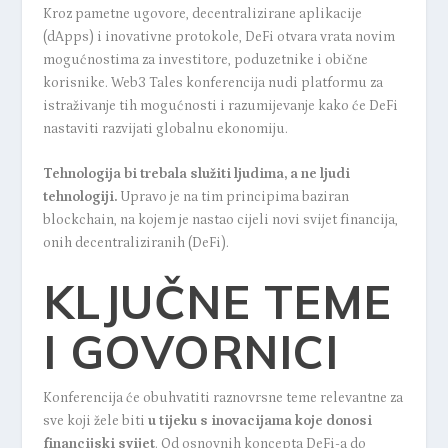
Kroz pametne ugovore, decentralizirane aplikacije
(dApps) i inovativne protokole, DeFi otvara vrata novim
mogućnostima za investitore, poduzetnike i obične
korisnike. Web3 Tales konferencija nudi platformu za
istraživanje tih mogućnosti i razumijevanje kako će DeFi
nastaviti razvijati globalnu ekonomiju.
Tehnologija bi trebala služiti ljudima, a ne ljudi
tehnologiji.
Upravo je na tim principima baziran
blockchain, na kojem je nastao cijeli novi svijet financija,
onih decentraliziranih (DeFi).
KLJUČNE TEME
I GOVORNICI
Konferencija će obuhvatiti raznovrsne teme relevantne za
sve koji žele biti
u tijeku s inovacijama koje donosi
financijski svijet
. Od osnovnih koncepta DeFi-a do