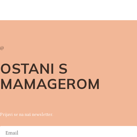
namirnicama.
Read More
@
OSTANI S