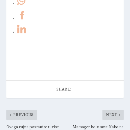
business
konferencija
networking
tehnologija
web3tales