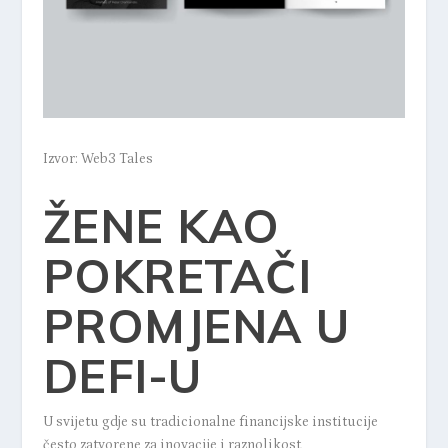
Izvor: Web3 Tales
ŽENE KAO
POKRETAČI
PROMJENA U
DEFI-U
U svijetu gdje su tradicionalne financijske institucije
često zatvorene za inovacije i raznolikost,