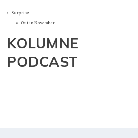
Wellness & beauty
Shopping
Multitasking
Kitchen
Veseli recepti
Zdrav ručak u 15 min
Surprise
Out in November
KOLUMNE
PODCAST