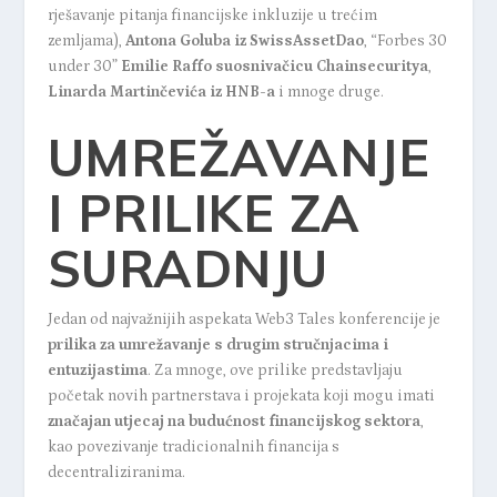
rješavanje pitanja financijske inkluzije u trećim
zemljama),
Antona Goluba iz SwissAssetDao
, “Forbes 30
under 30”
Emilie Raffo suosnivačicu Chainsecuritya
,
Linarda Martinčevića iz HNB-a
i mnoge druge.
UMREŽAVANJE
I PRILIKE ZA
SURADNJU
Jedan od najvažnijih aspekata Web3 Tales konferencije je
prilika za umrežavanje s drugim stručnjacima i
entuzijastima
. Za mnoge, ove prilike predstavljaju
početak novih partnerstava i projekata koji mogu imati
značajan utjecaj na budućnost financijskog sektora
,
kao povezivanje tradicionalnih financija s
decentraliziranima.