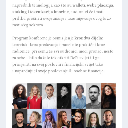
naprednih tehnologija kao što su
walleti, web3 plaćanja,
staking i tokenizacija imovine
, sudionici će imati
priliku proširiti svoje znanje i razumijevanje ovog brzo
rastućeg sektora.
Program konferencije osmišljen je
kroz dva dijela
:
teoretski kroz predavanja i panele te praktični kroz
radionice, pri čemu će svi sudionici moći pronaći nešto
za sebe – bilo da žele tek otkriti DeFi svijet ili ga
primjeniti na svoj poslovni i financijski svijet tako
unapređujući svoje poslovanje ili osobne financije.