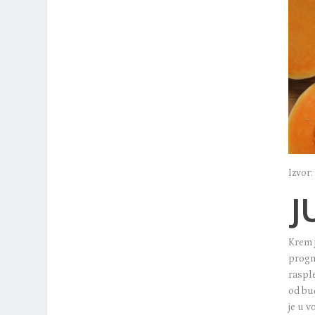
Izvor
J
Krem 
progno
rasple
od buč
je u 