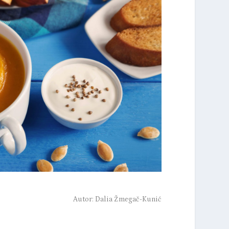
Autor:
Dalia Žmegač-Kunić