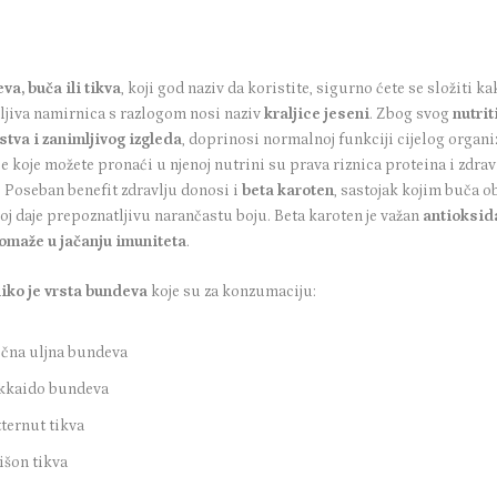
va, buča ili tikva
, koji god naziv da koristite, sigurno ćete se složiti k
ljiva namirnica s razlogom nosi naziv
kraljice jeseni
. Zbog svog
nutrit
stva i zanimljivog izgleda
, doprinosi normalnoj funkciji cijelog organi
e koje možete pronaći u njenoj nutrini su prava riznica proteina i zdrav
. Poseban benefit zdravlju donosi i
beta karoten
, sastojak kojim buča o
 joj daje prepoznatljivu narančastu boju. Beta karoten je važan
antioksid
pomaže u jačanju imuniteta
.
iko je vrsta bundeva
koje su za konzumaciju:
čna uljna bundeva
kkaido bundeva
ternut tikva
išon tikva