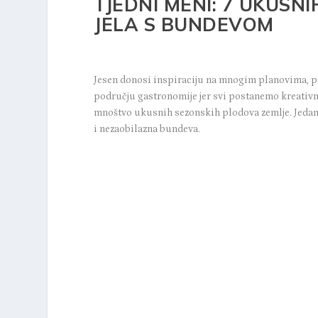
TJEDNI MENI: 7 UKUSNI
JELA S BUNDEVOM
Jesen donosi inspiraciju na mnogim planovima, pa
području gastronomije jer svi postanemo kreativni
mnoštvo ukusnih sezonskih plodova zemlje. Jedan 
i nezaobilazna bundeva.