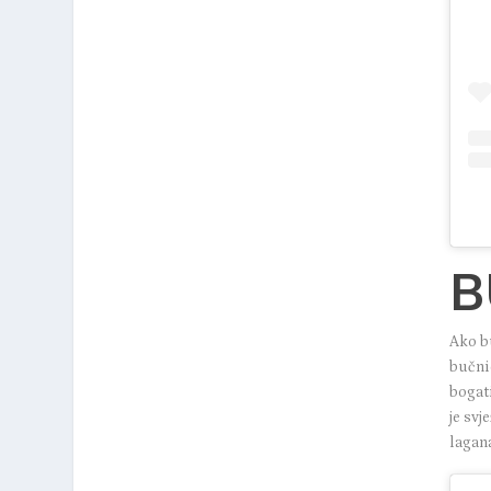
B
Ako bu
bučni
bogati
je svj
lagana