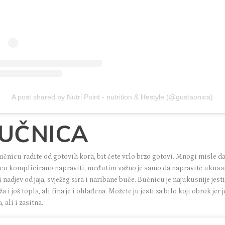
A post shared by Nutri Point - nutrition & lifestyle (@gustaonica)
UČNICA
čnicu radite od gotovih kora, bit ćete vrlo brzo gotovi. Mnogi misle da
cu komplicirano napraviti, međutim važno je samo da napravite ukusa
 nadjev od jaja, svježeg sira i naribane buče. Bučnicu je najukusnije jest
eža i još topla, ali fina je i ohlađena. Možete ju jesti za bilo koji obrok jer j
, ali i zasitna.