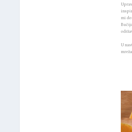
Upravo
inspir
mi do
Bučij
održav
U nas
mreža