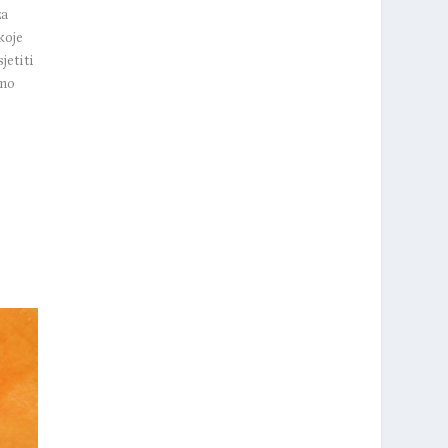
za
koje
jetiti
lno