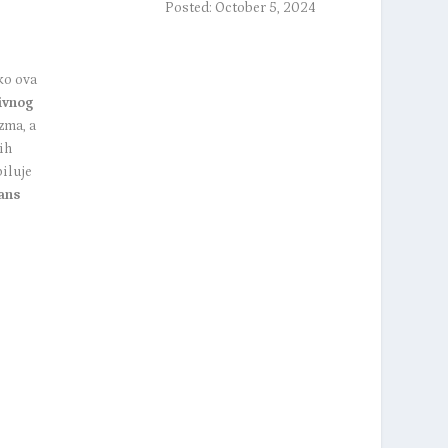
Posted: October 5, 2024
ako ova
ivnog
zma, a
ih
biluje
ans