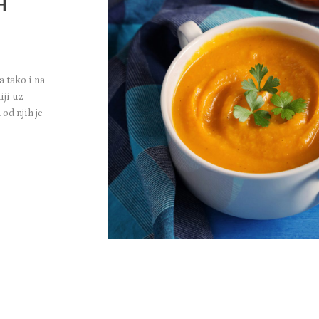
H
 tako i na
ji uz
od njih je