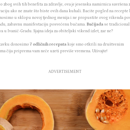
 zbog svih tih benefita za zdravlje, ova je jesenska namirnica savršena 
aciju ako ne znate što biste ovih dana kuhali. Bacite pogled na recepte 
nosimo u sklopu novoj tjednog menija i ne propustite ovog vikenda pos
adu, zabavnu manifestaciju posvećenu bučama.
Bučijada
se tradiciona
a u Ivanić-Gradu. Sjajna ideja za obiteljski vikend izlet, zar ne?
tavku donosimo
7 odličnih recepata
koje smo otkrili na društvenim
ma čija priprema vam neće uzeti previše vremena. Uživajte!
ADVERTISEMENT