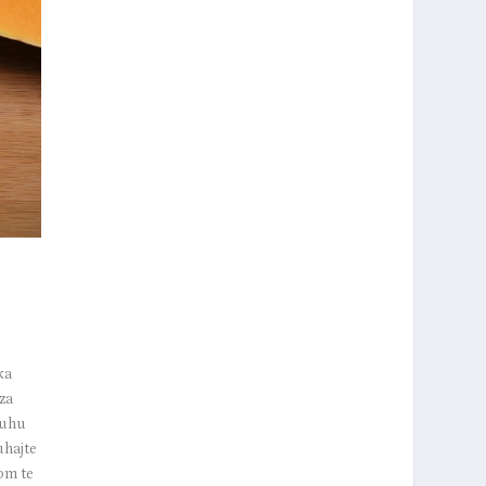
ka
za
Juhu
uhajte
om te