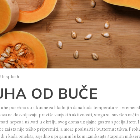
: Unsplash
UHA OD BUČE
juhe posebno su ukusne za hladnijih dana kada temperature i vremens
za ne dozvoljavaju previše vanjskih aktivnosti, stoga su savršen način 
sati nepca i uživati u okrilju svog doma uz sjajne gastro specijalitete. 
e zaista nije teško pripremiti, a može poslužiti i butternut tikva. Prok
vodi i kada omekša, zajedno s pirjanim lukom izmiksajte štapnim mikser