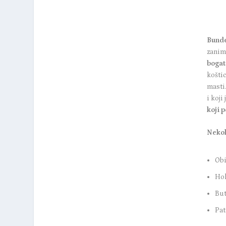
Bunde
zanim
bogat
koštic
masti
i koji
koji 
Nekol
Obi
Ho
But
Pat