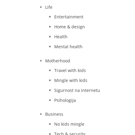
Life
Entertainment
Home & design
Health
Mental health
Motherhood
Travel with kids
Mingle with kids
Sigurnost na internetu
Psihologija
Business
No kids mingle
Tech & security