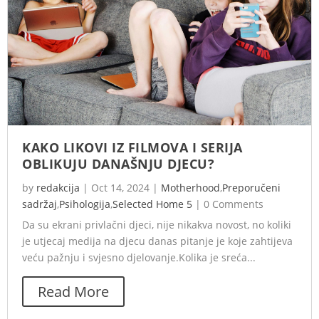
KAKO LIKOVI IZ FILMOVA I SERIJA
OBLIKUJU DANAŠNJU DJECU?
by
redakcija
|
Oct 14, 2024
|
Motherhood
,
Preporučeni
sadržaj
,
Psihologija
,
Selected Home 5
|
0 Comments
Da su ekrani privlačni djeci, nije nikakva novost, no koliki
je utjecaj medija na djecu danas pitanje je koje zahtijeva
veću pažnju i svjesno djelovanje.Kolika je sreća...
Read More