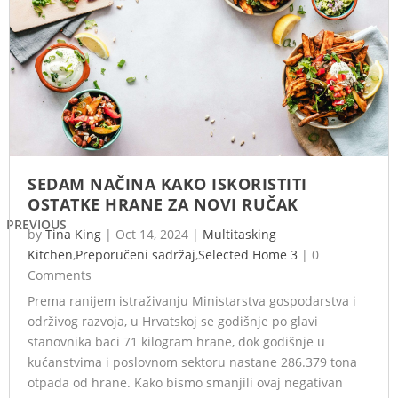
SEDAM NAČINA KAKO ISKORISTITI
OSTATKE HRANE ZA NOVI RUČAK
PREVIOUS
by
Tina King
|
Oct 14, 2024
|
Multitasking
Kitchen
,
Preporučeni sadržaj
,
Selected Home 3
|
0
Comments
Prema ranijem istraživanju Ministarstva gospodarstva i
održivog razvoja, u Hrvatskoj se godišnje po glavi
stanovnika baci 71 kilogram hrane, dok godišnje u
kućanstvima i poslovnom sektoru nastane 286.379 tona
otpada od hrane. Kako bismo smanjili ovaj negativan