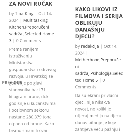
ZA NOVI RUČAK
KAKO LIKOVI IZ
by
Tina King
|
Oct 14,
FILMOVA I SERIJA
2024
|
Multitasking
OBLIKUJU
Kitchen
,
Preporučeni
DANAŠNJU
sadržaj
,
Selected Home
DJECU?
3
|
0 Comments
by
redakcija
|
Oct 14,
Prema ranijem
2024
|
istraživanju
Motherhood
,
Preporuče
Ministarstva
ni
gospodarstva i održivog
sadržaj
,
Psihologija
,
Selec
razvoja, u Hrvatskoj se
ted Home 5
|
0
PREVIOUS
godišnje po glavi
Comments
stanovnika baci 71
Da su ekrani privlačni
kilogram hrane, dok
djeci, nije nikakva
godišnje u kućanstvima
novost, no koliki je
i poslovnom sektoru
utjecaj medija na djecu
nastane 286.379 tona
danas pitanje je koje
otpada od hrane. Kako
zahtijeva veću pažnju i
bismo smanjili ovaj