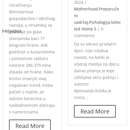
2024
|
istraživanju
Motherhood
,
Preporuče
Ministarstva
ni
gospodarstva i održivog
sadržaj
,
Psihologija
,
Selec
razvoja, u Hrvatskoj se
ted Home 5
|
0
PREVIOUS
godišnje po glavi
Comments
stanovnika baci 71
Da su ekrani privlačni
kilogram hrane, dok
djeci, nije nikakva
godišnje u kućanstvima
novost, no koliki je
i poslovnom sektoru
utjecaj medija na djecu
nastane 286.379 tona
danas pitanje je koje
otpada od hrane. Kako
zahtijeva veću pažnju i
bismo smanjili ovaj
svjesno
negativan trend, treba
djelovanje.Kolika je
početi s malim, ali
sreća...
važnim koracima u
svakodnevnom doticaju
Read More
s namirnicama.
Read More