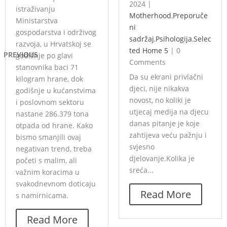
2024
|
istraživanju
Motherhood
,
Preporuče
Ministarstva
ni
gospodarstva i održivog
sadržaj
,
Psihologija
,
Selec
razvoja, u Hrvatskoj se
ted Home 5
|
0
PREVIOUS
godišnje po glavi
Comments
stanovnika baci 71
Da su ekrani privlačni
kilogram hrane, dok
djeci, nije nikakva
godišnje u kućanstvima
novost, no koliki je
i poslovnom sektoru
utjecaj medija na djecu
nastane 286.379 tona
danas pitanje je koje
otpada od hrane. Kako
zahtijeva veću pažnju i
bismo smanjili ovaj
svjesno
negativan trend, treba
djelovanje.Kolika je
početi s malim, ali
sreća...
važnim koracima u
svakodnevnom doticaju
Read More
s namirnicama.
Read More