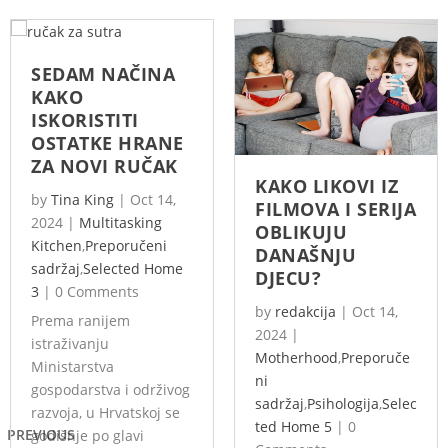
SEDAM NAČINA
KAKO
ISKORISTITI
OSTATKE HRANE
ZA NOVI RUČAK
KAKO LIKOVI IZ
by
Tina King
|
Oct 14,
FILMOVA I SERIJA
2024
|
Multitasking
OBLIKUJU
Kitchen
,
Preporučeni
DANAŠNJU
sadržaj
,
Selected Home
DJECU?
3
|
0 Comments
by
redakcija
|
Oct 14,
Prema ranijem
2024
|
istraživanju
Motherhood
,
Preporuče
Ministarstva
ni
gospodarstva i održivog
sadržaj
,
Psihologija
,
Selec
razvoja, u Hrvatskoj se
ted Home 5
|
0
PREVIOUS
godišnje po glavi