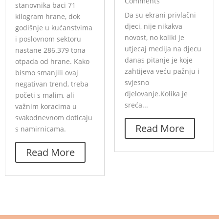
Comments
stanovnika baci 71
Da su ekrani privlačni
kilogram hrane, dok
djeci, nije nikakva
godišnje u kućanstvima
novost, no koliki je
i poslovnom sektoru
utjecaj medija na djecu
nastane 286.379 tona
danas pitanje je koje
otpada od hrane. Kako
zahtijeva veću pažnju i
bismo smanjili ovaj
svjesno
negativan trend, treba
djelovanje.Kolika je
početi s malim, ali
sreća...
važnim koracima u
svakodnevnom doticaju
Read More
s namirnicama.
Read More