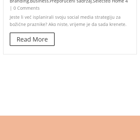
Branding
,
Business
,
Preporučeni sadržaj
,
Selected Home 4
|
0 Comments
Jeste li već isplanirali svoju social media strategiju za
božićne praznike? Ako niste, vrijeme je da sada krenete.
Read More