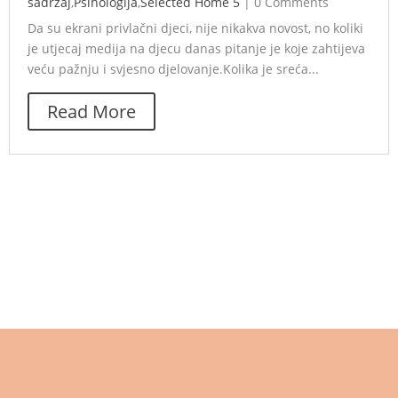
sadržaj
,
Psihologija
,
Selected Home 5
|
0 Comments
Da su ekrani privlačni djeci, nije nikakva novost, no koliki
je utjecaj medija na djecu danas pitanje je koje zahtijeva
veću pažnju i svjesno djelovanje.Kolika je sreća...
Read More