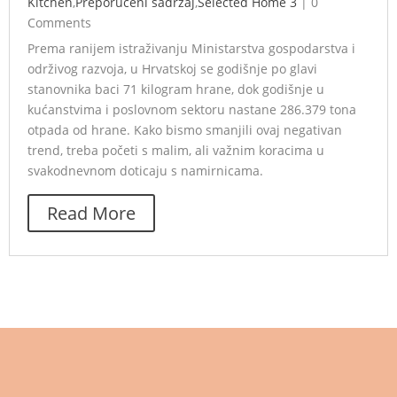
Kitchen
,
Preporučeni sadržaj
,
Selected Home 3
|
0
Comments
Prema ranijem istraživanju Ministarstva gospodarstva i
održivog razvoja, u Hrvatskoj se godišnje po glavi
stanovnika baci 71 kilogram hrane, dok godišnje u
kućanstvima i poslovnom sektoru nastane 286.379 tona
otpada od hrane. Kako bismo smanjili ovaj negativan
trend, treba početi s malim, ali važnim koracima u
svakodnevnom doticaju s namirnicama.
Read More