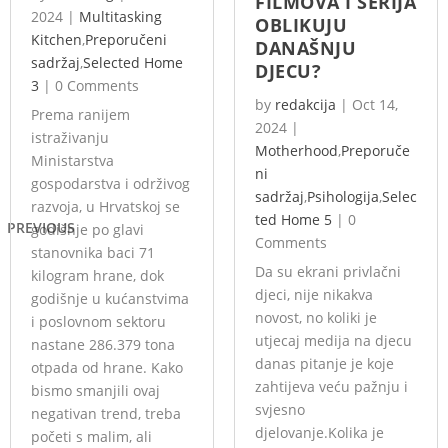
FILMOVA I SERIJA
2024
|
Multitasking
OBLIKUJU
Kitchen
,
Preporučeni
DANAŠNJU
sadržaj
,
Selected Home
DJECU?
3
|
0 Comments
by
redakcija
|
Oct 14,
Prema ranijem
2024
|
istraživanju
Motherhood
,
Preporuče
Ministarstva
ni
gospodarstva i održivog
sadržaj
,
Psihologija
,
Selec
razvoja, u Hrvatskoj se
ted Home 5
|
0
PREVIOUS
godišnje po glavi
Comments
stanovnika baci 71
Da su ekrani privlačni
kilogram hrane, dok
djeci, nije nikakva
godišnje u kućanstvima
novost, no koliki je
i poslovnom sektoru
utjecaj medija na djecu
nastane 286.379 tona
danas pitanje je koje
otpada od hrane. Kako
zahtijeva veću pažnju i
bismo smanjili ovaj
svjesno
negativan trend, treba
djelovanje.Kolika je
početi s malim, ali