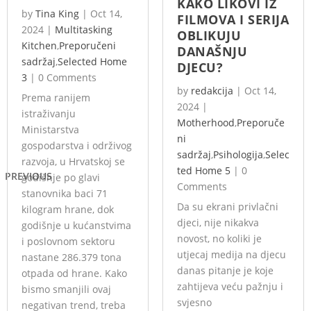
KAKO LIKOVI IZ
by
Tina King
|
Oct 14,
FILMOVA I SERIJA
2024
|
Multitasking
OBLIKUJU
Kitchen
,
Preporučeni
DANAŠNJU
sadržaj
,
Selected Home
DJECU?
3
|
0 Comments
by
redakcija
|
Oct 14,
Prema ranijem
2024
|
istraživanju
Motherhood
,
Preporuče
Ministarstva
ni
gospodarstva i održivog
sadržaj
,
Psihologija
,
Selec
razvoja, u Hrvatskoj se
ted Home 5
|
0
PREVIOUS
godišnje po glavi
Comments
stanovnika baci 71
Da su ekrani privlačni
kilogram hrane, dok
djeci, nije nikakva
godišnje u kućanstvima
novost, no koliki je
i poslovnom sektoru
utjecaj medija na djecu
nastane 286.379 tona
danas pitanje je koje
otpada od hrane. Kako
zahtijeva veću pažnju i
bismo smanjili ovaj
svjesno
negativan trend, treba