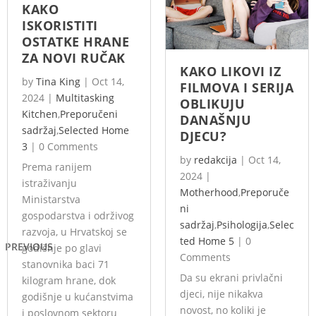
KAKO
ISKORISTITI
OSTATKE HRANE
ZA NOVI RUČAK
KAKO LIKOVI IZ
by
Tina King
|
Oct 14,
FILMOVA I SERIJA
2024
|
Multitasking
OBLIKUJU
Kitchen
,
Preporučeni
DANAŠNJU
sadržaj
,
Selected Home
DJECU?
3
|
0 Comments
by
redakcija
|
Oct 14,
Prema ranijem
2024
|
istraživanju
Motherhood
,
Preporuče
Ministarstva
ni
gospodarstva i održivog
sadržaj
,
Psihologija
,
Selec
razvoja, u Hrvatskoj se
ted Home 5
|
0
PREVIOUS
godišnje po glavi
Comments
stanovnika baci 71
Da su ekrani privlačni
kilogram hrane, dok
djeci, nije nikakva
godišnje u kućanstvima
novost, no koliki je
i poslovnom sektoru