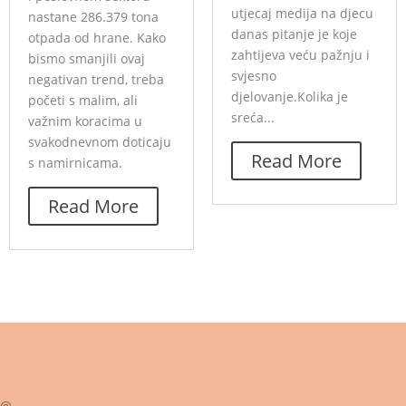
utjecaj medija na djecu
nastane 286.379 tona
danas pitanje je koje
otpada od hrane. Kako
zahtijeva veću pažnju i
bismo smanjili ovaj
svjesno
negativan trend, treba
djelovanje.Kolika je
početi s malim, ali
sreća...
važnim koracima u
svakodnevnom doticaju
Read More
s namirnicama.
Read More
@