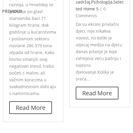
sadržaj
,
Psihologija
,
Selec
razvoja, u Hrvatskoj se
ted Home 5
|
0
PREVIOUS
godišnje po glavi
Comments
stanovnika baci 71
Da su ekrani privlačni
kilogram hrane, dok
djeci, nije nikakva
godišnje u kućanstvima
novost, no koliki je
i poslovnom sektoru
utjecaj medija na djecu
nastane 286.379 tona
danas pitanje je koje
otpada od hrane. Kako
zahtijeva veću pažnju i
bismo smanjili ovaj
svjesno
negativan trend, treba
djelovanje.Kolika je
početi s malim, ali
sreća...
važnim koracima u
svakodnevnom doticaju
Read More
s namirnicama.
Read More