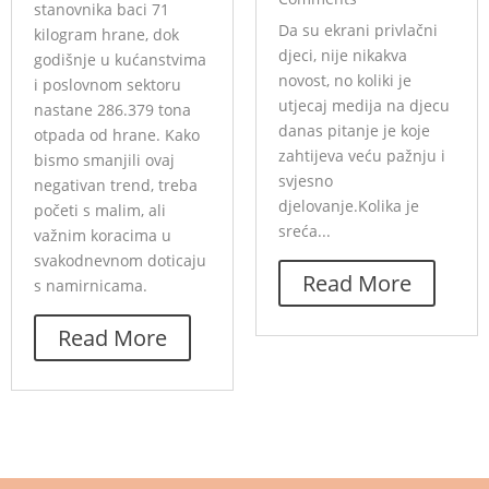
stanovnika baci 71
Da su ekrani privlačni
kilogram hrane, dok
djeci, nije nikakva
godišnje u kućanstvima
novost, no koliki je
i poslovnom sektoru
utjecaj medija na djecu
nastane 286.379 tona
danas pitanje je koje
otpada od hrane. Kako
zahtijeva veću pažnju i
bismo smanjili ovaj
svjesno
negativan trend, treba
djelovanje.Kolika je
početi s malim, ali
sreća...
važnim koracima u
svakodnevnom doticaju
Read More
s namirnicama.
Read More