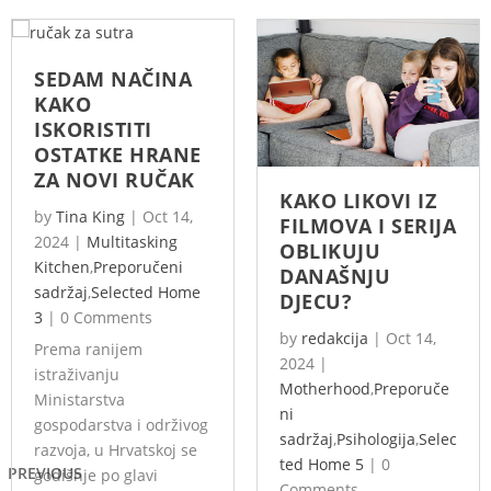
SEDAM NAČINA
KAKO
ISKORISTITI
OSTATKE HRANE
ZA NOVI RUČAK
KAKO LIKOVI IZ
by
Tina King
|
Oct 14,
FILMOVA I SERIJA
2024
|
Multitasking
OBLIKUJU
Kitchen
,
Preporučeni
DANAŠNJU
sadržaj
,
Selected Home
DJECU?
3
|
0 Comments
by
redakcija
|
Oct 14,
Prema ranijem
2024
|
istraživanju
Motherhood
,
Preporuče
Ministarstva
ni
gospodarstva i održivog
sadržaj
,
Psihologija
,
Selec
razvoja, u Hrvatskoj se
ted Home 5
|
0
PREVIOUS
godišnje po glavi
Comments