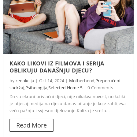
KAKO LIKOVI IZ FILMOVA I SERIJA
OBLIKUJU DANAŠNJU DJECU?
by
redakcija
|
Oct 14, 2024
|
Motherhood
,
Preporučeni
sadržaj
,
Psihologija
,
Selected Home 5
|
0 Comments
Da su ekrani privlačni djeci, nije nikakva novost, no koliki
je utjecaj medija na djecu danas pitanje je koje zahtijeva
veću pažnju i svjesno djelovanje.Kolika je sreća...
Read More