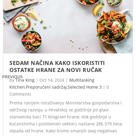
SEDAM NAČINA KAKO ISKORISTITI
OSTATKE HRANE ZA NOVI RUČAK
PREVIOUS
by
Tina King
|
Oct 14, 2024
|
Multitasking
Kitchen
,
Preporučeni sadržaj
,
Selected Home 3
|
0
Comments
Prema ranijem istraživanju Ministarstva gospodarstva i
održivog razvoja, u Hrvatskoj se godišnje po glavi
stanovnika baci 71 kilogram hrane, dok godišnje u
kućanstvima i poslovnom sektoru nastane 286.379 tona
otpada od hrane. Kako bismo smanjili ovaj negativan