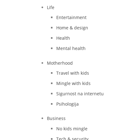
Life
Entertainment
Home & design
Health
Mental health
Motherhood
Travel with kids
Mingle with kids
Sigurnost na internetu
Psihologija
Business
No kids mingle
Tech & security