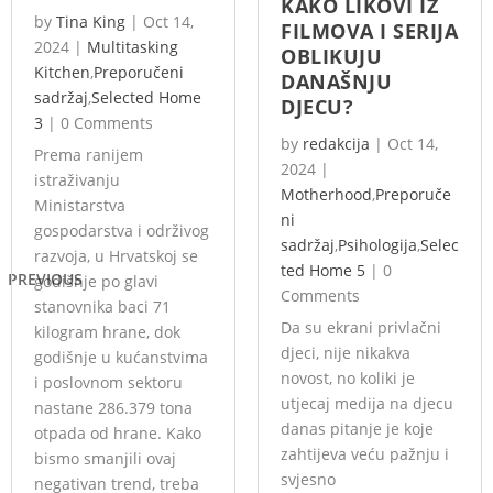
KAKO LIKOVI IZ
by
Tina King
|
Oct 14,
FILMOVA I SERIJA
2024
|
Multitasking
OBLIKUJU
Kitchen
,
Preporučeni
DANAŠNJU
sadržaj
,
Selected Home
DJECU?
3
|
0 Comments
by
redakcija
|
Oct 14,
Prema ranijem
2024
|
istraživanju
Motherhood
,
Preporuče
Ministarstva
ni
gospodarstva i održivog
sadržaj
,
Psihologija
,
Selec
razvoja, u Hrvatskoj se
ted Home 5
|
0
PREVIOUS
godišnje po glavi
Comments
stanovnika baci 71
Da su ekrani privlačni
kilogram hrane, dok
djeci, nije nikakva
godišnje u kućanstvima
novost, no koliki je
i poslovnom sektoru
utjecaj medija na djecu
nastane 286.379 tona
danas pitanje je koje
otpada od hrane. Kako
zahtijeva veću pažnju i
bismo smanjili ovaj
svjesno
negativan trend, treba