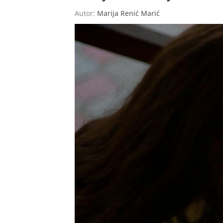
Autor:
Marija Renić Marić