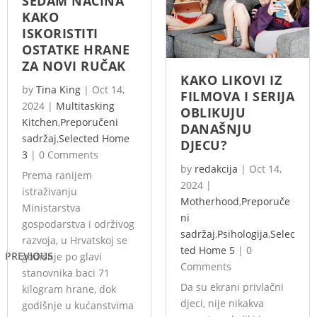
SEDAM NAČINA
KAKO
ISKORISTITI
OSTATKE HRANE
ZA NOVI RUČAK
KAKO LIKOVI IZ
by
Tina King
|
Oct 14,
FILMOVA I SERIJA
2024
|
Multitasking
OBLIKUJU
Kitchen
,
Preporučeni
DANAŠNJU
sadržaj
,
Selected Home
DJECU?
3
|
0 Comments
by
redakcija
|
Oct 14,
Prema ranijem
2024
|
istraživanju
Motherhood
,
Preporuče
Ministarstva
ni
gospodarstva i održivog
sadržaj
,
Psihologija
,
Selec
razvoja, u Hrvatskoj se
ted Home 5
|
0
PREVIOUS
godišnje po glavi
Comments
stanovnika baci 71
Da su ekrani privlačni
kilogram hrane, dok
djeci, nije nikakva
godišnje u kućanstvima