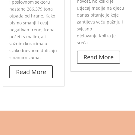
novost, no koliki je
i poslovnom sektoru
utjecaj medija na djecu
nastane 286.379 tona
danas pitanje je koje
otpada od hrane. Kako
zahtijeva veću pažnju i
bismo smanjili ovaj
svjesno
negativan trend, treba
djelovanje.Kolika je
početi s malim, ali
sreća...
važnim koracima u
svakodnevnom doticaju
Read More
s namirnicama.
Read More