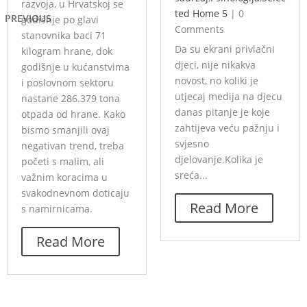
razvoja, u Hrvatskoj se
ted Home 5
|
0
PREVIOUS
godišnje po glavi
Comments
stanovnika baci 71
Da su ekrani privlačni
kilogram hrane, dok
djeci, nije nikakva
godišnje u kućanstvima
novost, no koliki je
i poslovnom sektoru
utjecaj medija na djecu
nastane 286.379 tona
danas pitanje je koje
otpada od hrane. Kako
zahtijeva veću pažnju i
bismo smanjili ovaj
svjesno
negativan trend, treba
djelovanje.Kolika je
početi s malim, ali
sreća...
važnim koracima u
svakodnevnom doticaju
Read More
s namirnicama.
Read More