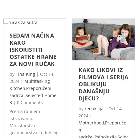
SEDAM NAČINA
KAKO
ISKORISTITI
OSTATKE HRANE
ZA NOVI RUČAK
KAKO LIKOVI IZ
by
Tina King
|
Oct 14,
FILMOVA I SERIJA
2024
|
Multitasking
OBLIKUJU
Kitchen
,
Preporučeni
DANAŠNJU
sadržaj
,
Selected Home
DJECU?
3
|
0 Comments
by
redakcija
|
Oct 14,
Prema ranijem
2024
|
istraživanju
Motherhood
,
Preporuče
Ministarstva
ni
gospodarstva i održivog
sadržaj
,
Psihologija
,
Selec