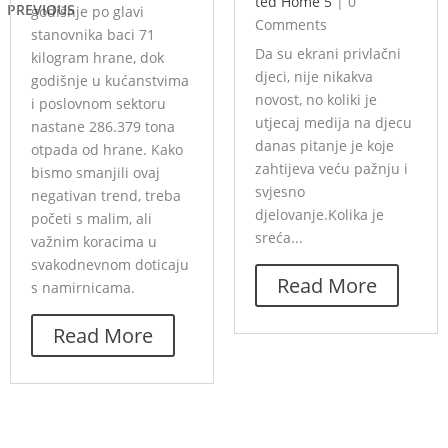
ted Home 5
|
0
PREVIOUS
godišnje po glavi
Comments
stanovnika baci 71
Da su ekrani privlačni
kilogram hrane, dok
djeci, nije nikakva
godišnje u kućanstvima
novost, no koliki je
i poslovnom sektoru
utjecaj medija na djecu
nastane 286.379 tona
danas pitanje je koje
otpada od hrane. Kako
zahtijeva veću pažnju i
bismo smanjili ovaj
svjesno
negativan trend, treba
djelovanje.Kolika je
početi s malim, ali
sreća...
važnim koracima u
svakodnevnom doticaju
Read More
s namirnicama.
Read More