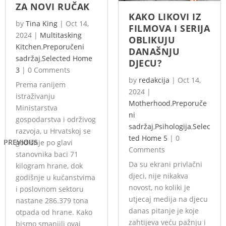
ZA NOVI RUČAK
KAKO LIKOVI IZ
by
Tina King
|
Oct 14,
FILMOVA I SERIJA
2024
|
Multitasking
OBLIKUJU
Kitchen
,
Preporučeni
DANAŠNJU
sadržaj
,
Selected Home
DJECU?
3
|
0 Comments
by
redakcija
|
Oct 14,
Prema ranijem
2024
|
istraživanju
Motherhood
,
Preporuče
Ministarstva
ni
gospodarstva i održivog
sadržaj
,
Psihologija
,
Selec
razvoja, u Hrvatskoj se
ted Home 5
|
0
PREVIOUS
godišnje po glavi
Comments
stanovnika baci 71
Da su ekrani privlačni
kilogram hrane, dok
djeci, nije nikakva
godišnje u kućanstvima
novost, no koliki je
i poslovnom sektoru
utjecaj medija na djecu
nastane 286.379 tona
danas pitanje je koje
otpada od hrane. Kako
zahtijeva veću pažnju i
bismo smanjili ovaj