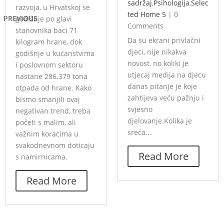
sadržaj
,
Psihologija
,
Selec
razvoja, u Hrvatskoj se
ted Home 5
|
0
PREVIOUS
godišnje po glavi
Comments
stanovnika baci 71
Da su ekrani privlačni
kilogram hrane, dok
djeci, nije nikakva
godišnje u kućanstvima
novost, no koliki je
i poslovnom sektoru
utjecaj medija na djecu
nastane 286.379 tona
danas pitanje je koje
otpada od hrane. Kako
zahtijeva veću pažnju i
bismo smanjili ovaj
svjesno
negativan trend, treba
djelovanje.Kolika je
početi s malim, ali
sreća...
važnim koracima u
svakodnevnom doticaju
Read More
s namirnicama.
Read More