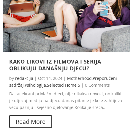
KAKO LIKOVI IZ FILMOVA I SERIJA
OBLIKUJU DANAŠNJU DJECU?
by
redakcija
|
Oct 14, 2024
|
Motherhood
,
Preporučeni
sadržaj
,
Psihologija
,
Selected Home 5
|
0 Comments
Da su ekrani privlačni djeci, nije nikakva novost, no koliki
je utjecaj medija na djecu danas pitanje je koje zahtijeva
veću pažnju i svjesno djelovanje.Kolika je sreća...
Read More