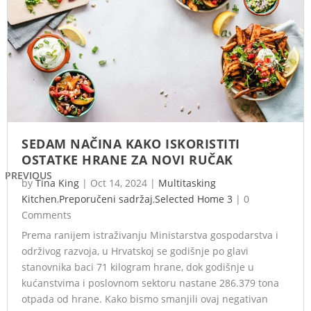
SEDAM NAČINA KAKO ISKORISTITI
OSTATKE HRANE ZA NOVI RUČAK
PREVIOUS
by
Tina King
|
Oct 14, 2024
|
Multitasking
Kitchen
,
Preporučeni sadržaj
,
Selected Home 3
|
0
Comments
Prema ranijem istraživanju Ministarstva gospodarstva i
održivog razvoja, u Hrvatskoj se godišnje po glavi
stanovnika baci 71 kilogram hrane, dok godišnje u
kućanstvima i poslovnom sektoru nastane 286.379 tona
otpada od hrane. Kako bismo smanjili ovaj negativan