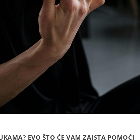
A RUKAMA? EVO ŠTO ĆE VAM ZAISTA POMOĆI