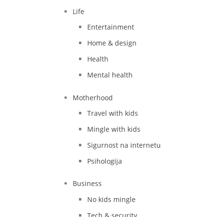
Life
Entertainment
Home & design
Health
Mental health
Motherhood
Travel with kids
Mingle with kids
Sigurnost na internetu
Psihologija
Business
No kids mingle
Tech & security