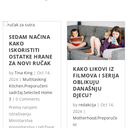
SEDAM NAČINA
KAKO
ISKORISTITI
OSTATKE HRANE
ZA NOVI RUČAK
KAKO LIKOVI IZ
by
Tina King
|
Oct 14,
FILMOVA I SERIJA
2024
|
Multitasking
OBLIKUJU
Kitchen
,
Preporučeni
DANAŠNJU
sadržaj
,
Selected Home
DJECU?
3
|
0 Comments
by
redakcija
|
Oct 14,
Prema ranijem
2024
|
istraživanju
Motherhood
,
Preporuče
Ministarstva
ni
gospodarstva i održivog