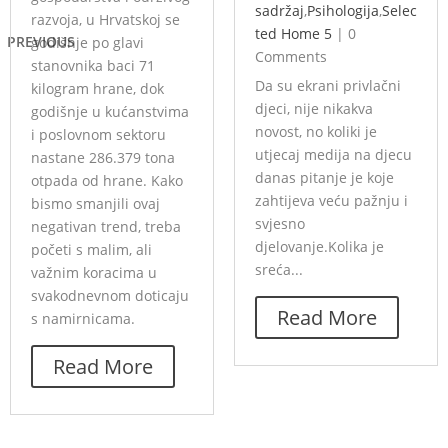
sadržaj
,
Psihologija
,
Selec
razvoja, u Hrvatskoj se
ted Home 5
|
0
PREVIOUS
godišnje po glavi
Comments
stanovnika baci 71
Da su ekrani privlačni
kilogram hrane, dok
djeci, nije nikakva
godišnje u kućanstvima
novost, no koliki je
i poslovnom sektoru
utjecaj medija na djecu
nastane 286.379 tona
danas pitanje je koje
otpada od hrane. Kako
zahtijeva veću pažnju i
bismo smanjili ovaj
svjesno
negativan trend, treba
djelovanje.Kolika je
početi s malim, ali
sreća...
važnim koracima u
svakodnevnom doticaju
Read More
s namirnicama.
Read More