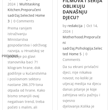
FILMOVA I SERIJA
2024
|
Multitasking
OBLIKUJU
Kitchen
,
Preporučeni
DANAŠNJU
sadržaj
,
Selected Home
DJECU?
3
|
0 Comments
by
redakcija
|
Oct 14,
Prema ranijem
2024
|
istraživanju
Motherhood
,
Preporuče
Ministarstva
ni
gospodarstva i održivog
sadržaj
,
Psihologija
,
Selec
razvoja, u Hrvatskoj se
ted Home 5
|
0
PREVIOUS
godišnje po glavi
Comments
stanovnika baci 71
Da su ekrani privlačni
kilogram hrane, dok
djeci, nije nikakva
godišnje u kućanstvima
novost, no koliki je
i poslovnom sektoru
utjecaj medija na djecu
nastane 286.379 tona
danas pitanje je koje
otpada od hrane. Kako
zahtijeva veću pažnju i
bismo smanjili ovaj
svjesno
negativan trend, treba
djelovanje.Kolika je
početi s malim, ali