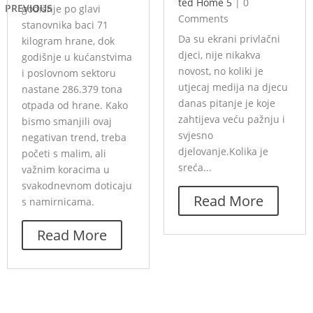
ted Home 5
|
0
PREVIOUS
godišnje po glavi
Comments
stanovnika baci 71
Da su ekrani privlačni
kilogram hrane, dok
djeci, nije nikakva
godišnje u kućanstvima
novost, no koliki je
i poslovnom sektoru
utjecaj medija na djecu
nastane 286.379 tona
danas pitanje je koje
otpada od hrane. Kako
zahtijeva veću pažnju i
bismo smanjili ovaj
svjesno
negativan trend, treba
djelovanje.Kolika je
početi s malim, ali
sreća...
važnim koracima u
svakodnevnom doticaju
Read More
s namirnicama.
Read More