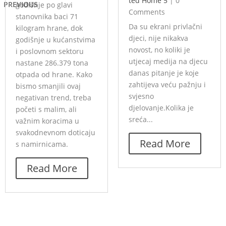
ted Home 5
|
0
PREVIOUS
godišnje po glavi
Comments
stanovnika baci 71
Da su ekrani privlačni
kilogram hrane, dok
djeci, nije nikakva
godišnje u kućanstvima
novost, no koliki je
i poslovnom sektoru
utjecaj medija na djecu
nastane 286.379 tona
danas pitanje je koje
otpada od hrane. Kako
zahtijeva veću pažnju i
bismo smanjili ovaj
svjesno
negativan trend, treba
djelovanje.Kolika je
početi s malim, ali
sreća...
važnim koracima u
svakodnevnom doticaju
Read More
s namirnicama.
Read More