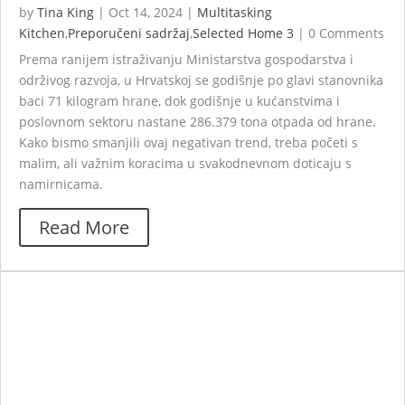
by
Tina King
|
Oct 14, 2024
|
Multitasking
Kitchen
,
Preporučeni sadržaj
,
Selected Home 3
|
0 Comments
Prema ranijem istraživanju Ministarstva gospodarstva i
održivog razvoja, u Hrvatskoj se godišnje po glavi stanovnika
baci 71 kilogram hrane, dok godišnje u kućanstvima i
poslovnom sektoru nastane 286.379 tona otpada od hrane.
Kako bismo smanjili ovaj negativan trend, treba početi s
malim, ali važnim koracima u svakodnevnom doticaju s
namirnicama.
Read More