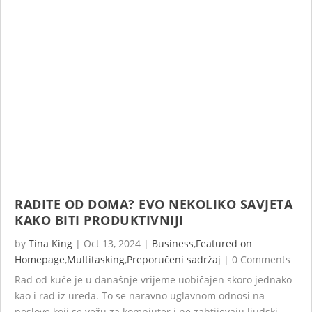
RADITE OD DOMA? EVO NEKOLIKO SAVJETA
KAKO BITI PRODUKTIVNIJI
by
Tina King
|
Oct 13, 2024
|
Business
,
Featured on
Homepage
,
Multitasking
,
Preporučeni sadržaj
|
0 Comments
Rad od kuće je u današnje vrijeme uobičajen skoro jednako
kao i rad iz ureda. To se naravno uglavnom odnosi na
poslove koji se vežu za kompjuter i ne zahtijevaju ljudski