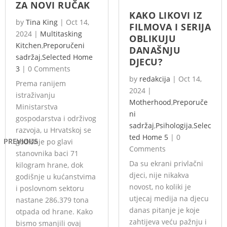
ZA NOVI RUČAK
KAKO LIKOVI IZ
by
Tina King
|
Oct 14,
FILMOVA I SERIJA
2024
|
Multitasking
OBLIKUJU
Kitchen
,
Preporučeni
DANAŠNJU
sadržaj
,
Selected Home
DJECU?
3
|
0 Comments
by
redakcija
|
Oct 14,
Prema ranijem
2024
|
istraživanju
Motherhood
,
Preporuče
Ministarstva
ni
gospodarstva i održivog
sadržaj
,
Psihologija
,
Selec
razvoja, u Hrvatskoj se
ted Home 5
|
0
PREVIOUS
godišnje po glavi
Comments
stanovnika baci 71
Da su ekrani privlačni
kilogram hrane, dok
djeci, nije nikakva
godišnje u kućanstvima
novost, no koliki je
i poslovnom sektoru
utjecaj medija na djecu
nastane 286.379 tona
danas pitanje je koje
otpada od hrane. Kako
zahtijeva veću pažnju i
bismo smanjili ovaj