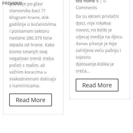
ted Home 5
|
0
PREVIOUS
godišnje po glavi
Comments
stanovnika baci 71
Da su ekrani privlačni
kilogram hrane, dok
djeci, nije nikakva
godišnje u kućanstvima
novost, no koliki je
i poslovnom sektoru
utjecaj medija na djecu
nastane 286.379 tona
danas pitanje je koje
otpada od hrane. Kako
zahtijeva veću pažnju i
bismo smanjili ovaj
svjesno
negativan trend, treba
djelovanje.Kolika je
početi s malim, ali
sreća...
važnim koracima u
svakodnevnom doticaju
Read More
s namirnicama.
Read More