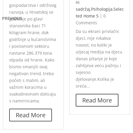
ni
gospodarstva i održivog
sadržaj
,
Psihologija
,
Selec
razvoja, u Hrvatskoj se
ted Home 5
|
0
PREVIOUS
godišnje po glavi
Comments
stanovnika baci 71
Da su ekrani privlačni
kilogram hrane, dok
djeci, nije nikakva
godišnje u kućanstvima
novost, no koliki je
i poslovnom sektoru
utjecaj medija na djecu
nastane 286.379 tona
danas pitanje je koje
otpada od hrane. Kako
zahtijeva veću pažnju i
bismo smanjili ovaj
svjesno
negativan trend, treba
djelovanje.Kolika je
početi s malim, ali
sreća...
važnim koracima u
svakodnevnom doticaju
Read More
s namirnicama.
Read More