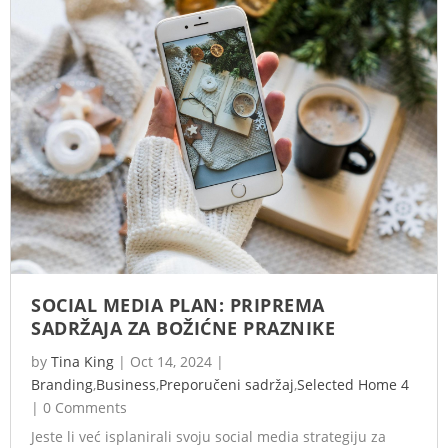
SOCIAL MEDIA PLAN: PRIPREMA
SADRŽAJA ZA BOŽIĆNE PRAZNIKE
by
Tina King
|
Oct 14, 2024
|
Branding
,
Business
,
Preporučeni sadržaj
,
Selected Home 4
|
0 Comments
Jeste li već isplanirali svoju social media strategiju za