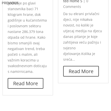
ted Home 5
|
0
PREVIOUS
godišnje po glavi
Comments
stanovnika baci 71
Da su ekrani privlačni
kilogram hrane, dok
djeci, nije nikakva
godišnje u kućanstvima
novost, no koliki je
i poslovnom sektoru
utjecaj medija na djecu
nastane 286.379 tona
danas pitanje je koje
otpada od hrane. Kako
zahtijeva veću pažnju i
bismo smanjili ovaj
svjesno
negativan trend, treba
djelovanje.Kolika je
početi s malim, ali
sreća...
važnim koracima u
svakodnevnom doticaju
Read More
s namirnicama.
Read More