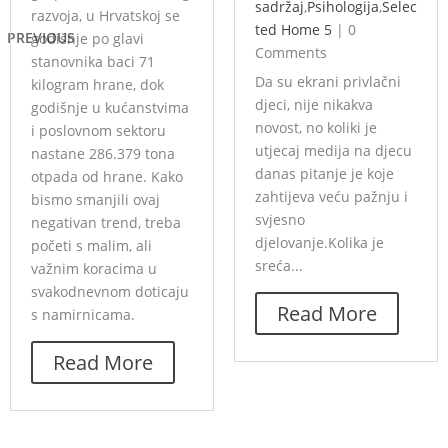
sadržaj
,
Psihologija
,
Selec
razvoja, u Hrvatskoj se
ted Home 5
|
0
PREVIOUS
godišnje po glavi
Comments
stanovnika baci 71
Da su ekrani privlačni
kilogram hrane, dok
djeci, nije nikakva
godišnje u kućanstvima
novost, no koliki je
i poslovnom sektoru
utjecaj medija na djecu
nastane 286.379 tona
danas pitanje je koje
otpada od hrane. Kako
zahtijeva veću pažnju i
bismo smanjili ovaj
svjesno
negativan trend, treba
djelovanje.Kolika je
početi s malim, ali
sreća...
važnim koracima u
svakodnevnom doticaju
Read More
s namirnicama.
Read More