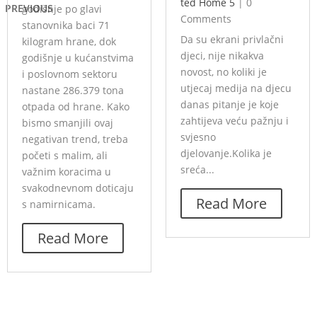
ted Home 5
|
0
PREVIOUS
godišnje po glavi
Comments
stanovnika baci 71
Da su ekrani privlačni
kilogram hrane, dok
djeci, nije nikakva
godišnje u kućanstvima
novost, no koliki je
i poslovnom sektoru
utjecaj medija na djecu
nastane 286.379 tona
danas pitanje je koje
otpada od hrane. Kako
zahtijeva veću pažnju i
bismo smanjili ovaj
svjesno
negativan trend, treba
djelovanje.Kolika je
početi s malim, ali
sreća...
važnim koracima u
svakodnevnom doticaju
Read More
s namirnicama.
Read More