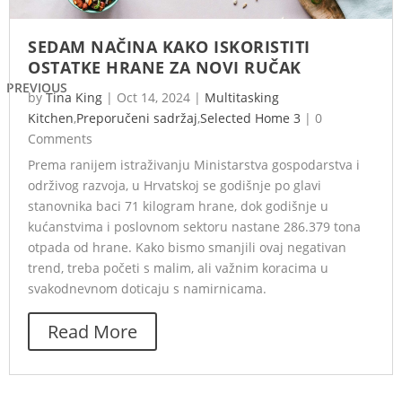
SEDAM NAČINA KAKO ISKORISTITI
OSTATKE HRANE ZA NOVI RUČAK
PREVIOUS
by
Tina King
|
Oct 14, 2024
|
Multitasking
Kitchen
,
Preporučeni sadržaj
,
Selected Home 3
|
0
Comments
Prema ranijem istraživanju Ministarstva gospodarstva i
održivog razvoja, u Hrvatskoj se godišnje po glavi
stanovnika baci 71 kilogram hrane, dok godišnje u
kućanstvima i poslovnom sektoru nastane 286.379 tona
otpada od hrane. Kako bismo smanjili ovaj negativan
trend, treba početi s malim, ali važnim koracima u
svakodnevnom doticaju s namirnicama.
Read More