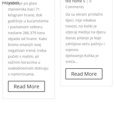
ted Home 5
|
0
PREVIOUS
godišnje po glavi
Comments
stanovnika baci 71
Da su ekrani privlačni
kilogram hrane, dok
djeci, nije nikakva
godišnje u kućanstvima
novost, no koliki je
i poslovnom sektoru
utjecaj medija na djecu
nastane 286.379 tona
danas pitanje je koje
otpada od hrane. Kako
zahtijeva veću pažnju i
bismo smanjili ovaj
svjesno
negativan trend, treba
djelovanje.Kolika je
početi s malim, ali
sreća...
važnim koracima u
svakodnevnom doticaju
Read More
s namirnicama.
Read More