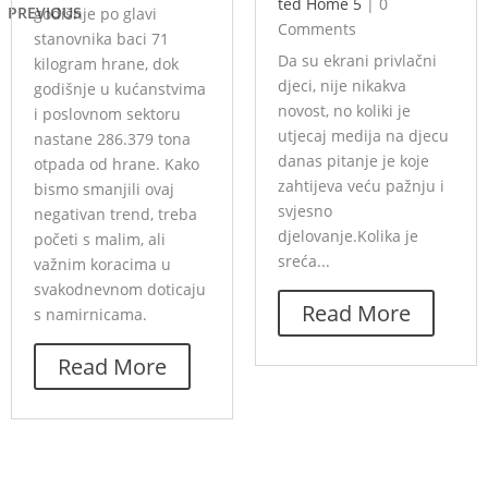
ted Home 5
|
0
PREVIOUS
godišnje po glavi
Comments
stanovnika baci 71
Da su ekrani privlačni
kilogram hrane, dok
djeci, nije nikakva
godišnje u kućanstvima
novost, no koliki je
i poslovnom sektoru
utjecaj medija na djecu
nastane 286.379 tona
danas pitanje je koje
otpada od hrane. Kako
zahtijeva veću pažnju i
bismo smanjili ovaj
svjesno
negativan trend, treba
djelovanje.Kolika je
početi s malim, ali
sreća...
važnim koracima u
svakodnevnom doticaju
Read More
s namirnicama.
Read More