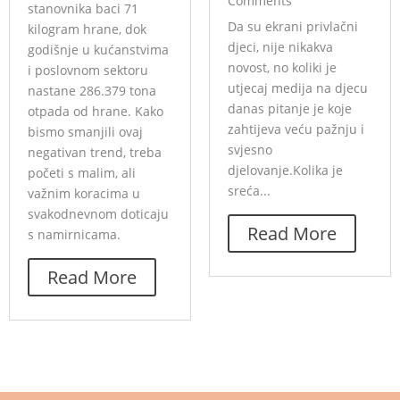
Comments
stanovnika baci 71
Da su ekrani privlačni
kilogram hrane, dok
djeci, nije nikakva
godišnje u kućanstvima
novost, no koliki je
i poslovnom sektoru
utjecaj medija na djecu
nastane 286.379 tona
danas pitanje je koje
otpada od hrane. Kako
zahtijeva veću pažnju i
bismo smanjili ovaj
svjesno
negativan trend, treba
djelovanje.Kolika je
početi s malim, ali
sreća...
važnim koracima u
svakodnevnom doticaju
Read More
s namirnicama.
Read More