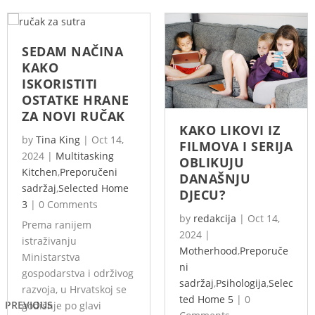
SEDAM NAČINA
KAKO
ISKORISTITI
OSTATKE HRANE
ZA NOVI RUČAK
KAKO LIKOVI IZ
by
Tina King
|
Oct 14,
FILMOVA I SERIJA
2024
|
Multitasking
OBLIKUJU
Kitchen
,
Preporučeni
DANAŠNJU
sadržaj
,
Selected Home
DJECU?
3
|
0 Comments
by
redakcija
|
Oct 14,
Prema ranijem
2024
|
istraživanju
Motherhood
,
Preporuče
Ministarstva
ni
gospodarstva i održivog
sadržaj
,
Psihologija
,
Selec
razvoja, u Hrvatskoj se
ted Home 5
|
0
PREVIOUS
godišnje po glavi