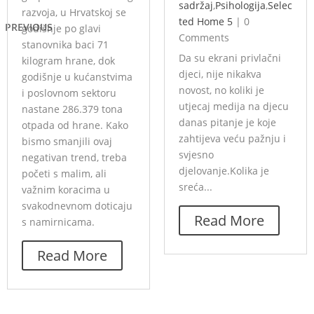
sadržaj
,
Psihologija
,
Selec
razvoja, u Hrvatskoj se
ted Home 5
|
0
PREVIOUS
godišnje po glavi
Comments
stanovnika baci 71
Da su ekrani privlačni
kilogram hrane, dok
djeci, nije nikakva
godišnje u kućanstvima
novost, no koliki je
i poslovnom sektoru
utjecaj medija na djecu
nastane 286.379 tona
danas pitanje je koje
otpada od hrane. Kako
zahtijeva veću pažnju i
bismo smanjili ovaj
svjesno
negativan trend, treba
djelovanje.Kolika je
početi s malim, ali
sreća...
važnim koracima u
svakodnevnom doticaju
Read More
s namirnicama.
Read More