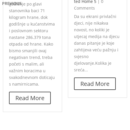
ted Home 5
|
0
PREVIOUS
godišnje po glavi
Comments
stanovnika baci 71
Da su ekrani privlačni
kilogram hrane, dok
djeci, nije nikakva
godišnje u kućanstvima
novost, no koliki je
i poslovnom sektoru
utjecaj medija na djecu
nastane 286.379 tona
danas pitanje je koje
otpada od hrane. Kako
zahtijeva veću pažnju i
bismo smanjili ovaj
svjesno
negativan trend, treba
djelovanje.Kolika je
početi s malim, ali
sreća...
važnim koracima u
svakodnevnom doticaju
Read More
s namirnicama.
Read More