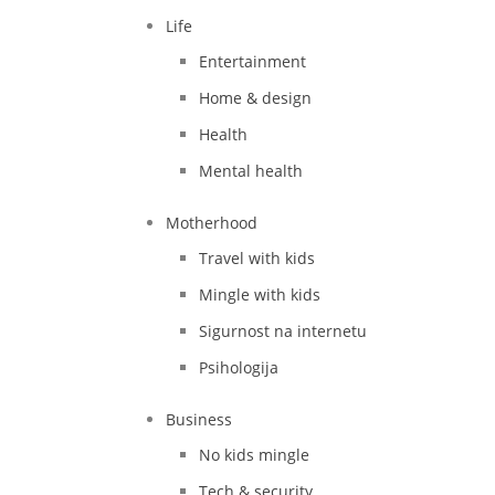
Life
Entertainment
Home & design
Health
Mental health
Motherhood
Travel with kids
Mingle with kids
Sigurnost na internetu
Psihologija
Business
No kids mingle
Tech & security