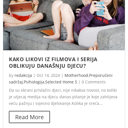
KAKO LIKOVI IZ FILMOVA I SERIJA
OBLIKUJU DANAŠNJU DJECU?
by
redakcija
|
Oct 14, 2024
|
Motherhood
,
Preporučeni
sadržaj
,
Psihologija
,
Selected Home 5
|
0 Comments
Da su ekrani privlačni djeci, nije nikakva novost, no koliki
je utjecaj medija na djecu danas pitanje je koje zahtijeva
veću pažnju i svjesno djelovanje.Kolika je sreća...
Read More