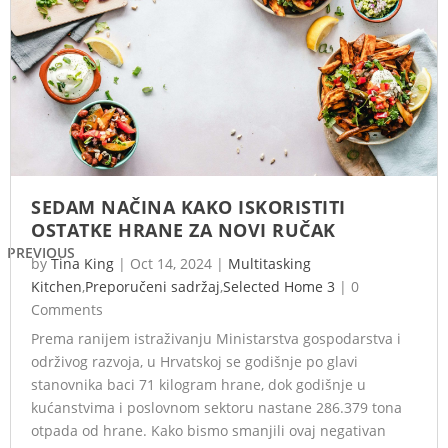
SEDAM NAČINA KAKO ISKORISTITI
OSTATKE HRANE ZA NOVI RUČAK
PREVIOUS
by
Tina King
|
Oct 14, 2024
|
Multitasking
Kitchen
,
Preporučeni sadržaj
,
Selected Home 3
|
0
Comments
Prema ranijem istraživanju Ministarstva gospodarstva i
održivog razvoja, u Hrvatskoj se godišnje po glavi
stanovnika baci 71 kilogram hrane, dok godišnje u
kućanstvima i poslovnom sektoru nastane 286.379 tona
otpada od hrane. Kako bismo smanjili ovaj negativan