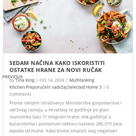
SEDAM NAČINA KAKO ISKORISTITI
OSTATKE HRANE ZA NOVI RUČAK
PREVIOUS
by
Tina King
|
Oct 14, 2024
|
Multitasking
Kitchen
,
Preporučeni sadržaj
,
Selected Home 3
|
0
Comments
Prema ranijem istraživanju Ministarstva gospodarstva i
održivog razvoja, u Hrvatskoj se godišnje po glavi
stanovnika baci 71 kilogram hrane, dok godišnje u
kućanstvima i poslovnom sektoru nastane 286.379 tona
otpada od hrane. Kako bismo smanjili ovaj negativan