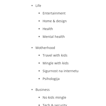
Life
Entertainment
Home & design
Health
Mental health
Motherhood
Travel with kids
Mingle with kids
Sigurnost na internetu
Psihologija
Business
No kids mingle
Tech & security