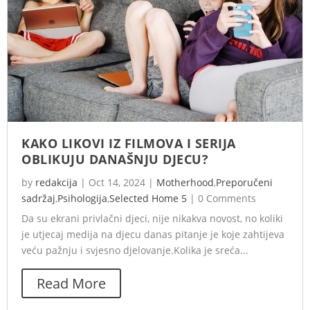
KAKO LIKOVI IZ FILMOVA I SERIJA
OBLIKUJU DANAŠNJU DJECU?
by
redakcija
|
Oct 14, 2024
|
Motherhood
,
Preporučeni
sadržaj
,
Psihologija
,
Selected Home 5
|
0 Comments
Da su ekrani privlačni djeci, nije nikakva novost, no koliki
je utjecaj medija na djecu danas pitanje je koje zahtijeva
veću pažnju i svjesno djelovanje.Kolika je sreća...
Read More