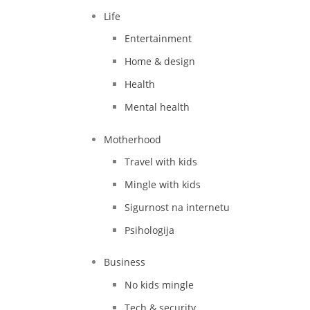
Life
Entertainment
Home & design
Health
Mental health
Motherhood
Travel with kids
Mingle with kids
Sigurnost na internetu
Psihologija
Business
No kids mingle
Tech & security