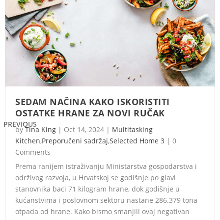
SEDAM NAČINA KAKO ISKORISTITI
OSTATKE HRANE ZA NOVI RUČAK
PREVIOUS
by
Tina King
|
Oct 14, 2024
|
Multitasking
Kitchen
,
Preporučeni sadržaj
,
Selected Home 3
|
0
Comments
Prema ranijem istraživanju Ministarstva gospodarstva i
održivog razvoja, u Hrvatskoj se godišnje po glavi
stanovnika baci 71 kilogram hrane, dok godišnje u
kućanstvima i poslovnom sektoru nastane 286.379 tona
otpada od hrane. Kako bismo smanjili ovaj negativan