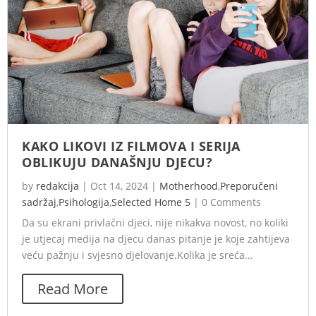
KAKO LIKOVI IZ FILMOVA I SERIJA
OBLIKUJU DANAŠNJU DJECU?
by
redakcija
|
Oct 14, 2024
|
Motherhood
,
Preporučeni
sadržaj
,
Psihologija
,
Selected Home 5
|
0 Comments
Da su ekrani privlačni djeci, nije nikakva novost, no koliki
je utjecaj medija na djecu danas pitanje je koje zahtijeva
veću pažnju i svjesno djelovanje.Kolika je sreća...
Read More