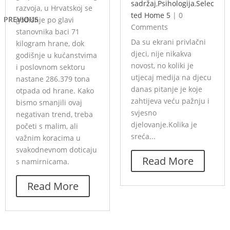
sadržaj
,
Psihologija
,
Selec
razvoja, u Hrvatskoj se
ted Home 5
|
0
PREVIOUS
godišnje po glavi
Comments
stanovnika baci 71
Da su ekrani privlačni
kilogram hrane, dok
djeci, nije nikakva
godišnje u kućanstvima
novost, no koliki je
i poslovnom sektoru
utjecaj medija na djecu
nastane 286.379 tona
danas pitanje je koje
otpada od hrane. Kako
zahtijeva veću pažnju i
bismo smanjili ovaj
svjesno
negativan trend, treba
djelovanje.Kolika je
početi s malim, ali
sreća...
važnim koracima u
svakodnevnom doticaju
Read More
s namirnicama.
Read More