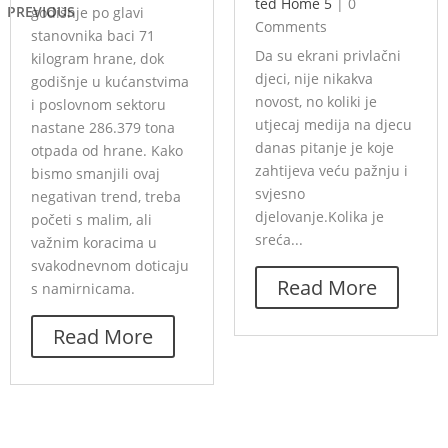
ted Home 5
|
0
PREVIOUS
godišnje po glavi
Comments
stanovnika baci 71
Da su ekrani privlačni
kilogram hrane, dok
djeci, nije nikakva
godišnje u kućanstvima
novost, no koliki je
i poslovnom sektoru
utjecaj medija na djecu
nastane 286.379 tona
danas pitanje je koje
otpada od hrane. Kako
zahtijeva veću pažnju i
bismo smanjili ovaj
svjesno
negativan trend, treba
djelovanje.Kolika je
početi s malim, ali
sreća...
važnim koracima u
svakodnevnom doticaju
Read More
s namirnicama.
Read More