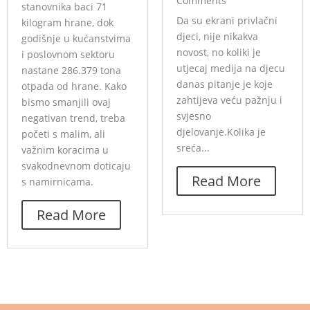
Comments
stanovnika baci 71
Da su ekrani privlačni
kilogram hrane, dok
djeci, nije nikakva
godišnje u kućanstvima
novost, no koliki je
i poslovnom sektoru
utjecaj medija na djecu
nastane 286.379 tona
danas pitanje je koje
otpada od hrane. Kako
zahtijeva veću pažnju i
bismo smanjili ovaj
svjesno
negativan trend, treba
djelovanje.Kolika je
početi s malim, ali
sreća...
važnim koracima u
svakodnevnom doticaju
Read More
s namirnicama.
Read More