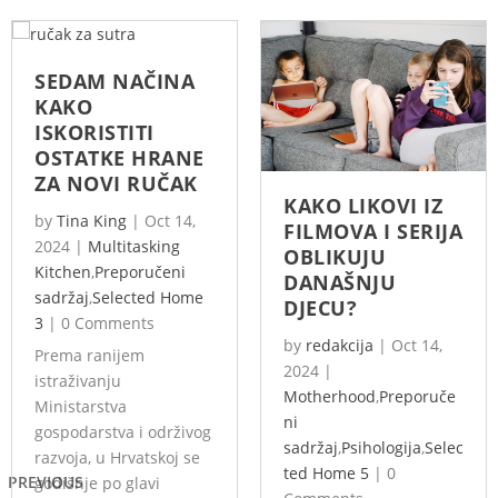
SEDAM NAČINA
KAKO
ISKORISTITI
OSTATKE HRANE
ZA NOVI RUČAK
KAKO LIKOVI IZ
by
Tina King
|
Oct 14,
FILMOVA I SERIJA
2024
|
Multitasking
OBLIKUJU
Kitchen
,
Preporučeni
DANAŠNJU
sadržaj
,
Selected Home
DJECU?
3
|
0 Comments
by
redakcija
|
Oct 14,
Prema ranijem
2024
|
istraživanju
Motherhood
,
Preporuče
Ministarstva
ni
gospodarstva i održivog
sadržaj
,
Psihologija
,
Selec
razvoja, u Hrvatskoj se
ted Home 5
|
0
PREVIOUS
godišnje po glavi