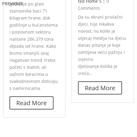
ted Home 5
|
0
PREVIOUS
godišnje po glavi
Comments
stanovnika baci 71
Da su ekrani privlačni
kilogram hrane, dok
djeci, nije nikakva
godišnje u kućanstvima
novost, no koliki je
i poslovnom sektoru
utjecaj medija na djecu
nastane 286.379 tona
danas pitanje je koje
otpada od hrane. Kako
zahtijeva veću pažnju i
bismo smanjili ovaj
svjesno
negativan trend, treba
djelovanje.Kolika je
početi s malim, ali
sreća...
važnim koracima u
svakodnevnom doticaju
Read More
s namirnicama.
Read More