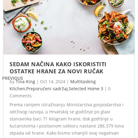
SEDAM NAČINA KAKO ISKORISTITI
OSTATKE HRANE ZA NOVI RUČAK
PREVIOUS
by
Tina King
|
Oct 14, 2024
|
Multitasking
Kitchen
,
Preporučeni sadržaj
,
Selected Home 3
|
0
Comments
Prema ranijem istraživanju Ministarstva gospodarstva i
održivog razvoja, u Hrvatskoj se godišnje po glavi
stanovnika baci 71 kilogram hrane, dok godišnje u
kućanstvima i poslovnom sektoru nastane 286.379 tona
otpada od hrane. Kako bismo smanjili ovaj negativan