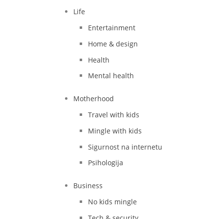
Life
Entertainment
Home & design
Health
Mental health
Motherhood
Travel with kids
Mingle with kids
Sigurnost na internetu
Psihologija
Business
No kids mingle
Tech & security